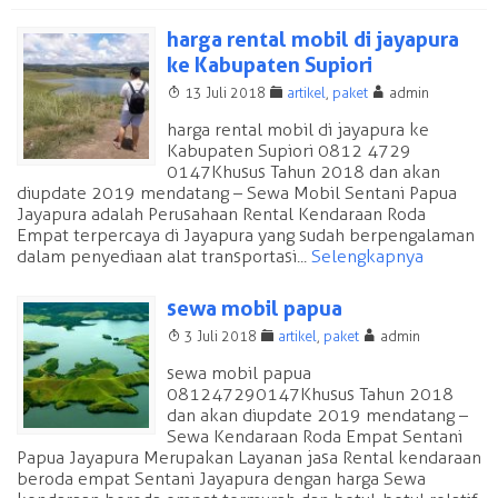
harga rental mobil di jayapura
ke Kabupaten Supiori
T
F
A
13 Juli 2018
artikel
,
paket
admin
harga rental mobil di jayapura ke
Kabupaten Supiori 0812 4729
0147 Khusus Tahun 2018 dan akan
diupdate 2019 mendatang – Sewa Mobil Sentani Papua
Jayapura adalah Perusahaan Rental Kendaraan Roda
Empat terpercaya di Jayapura yang sudah berpengalaman
dalam penyediaan alat transportasi...
Selengkapnya
sewa mobil papua
T
F
A
3 Juli 2018
artikel
,
paket
admin
sewa mobil papua
081247290147 Khusus Tahun 2018
dan akan diupdate 2019 mendatang –
Sewa Kendaraan Roda Empat Sentani
Papua Jayapura Merupakan Layanan jasa Rental kendaraan
beroda empat Sentani Jayapura dengan harga Sewa