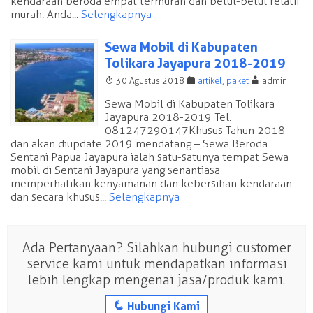
kendaraan beroda empat termurah dan betul-betul relatif
murah. Anda...
Selengkapnya
Sewa Mobil di Kabupaten
Tolikara Jayapura 2018-2019
T
F
A
30 Agustus 2018
artikel
,
paket
admin
Sewa Mobil di Kabupaten Tolikara
Jayapura 2018-2019 Tel.
081247290147 Khusus Tahun 2018
dan akan diupdate 2019 mendatang – Sewa Beroda
Sentani Papua Jayapura ialah satu-satunya tempat Sewa
mobil di Sentani Jayapura yang senantiasa
memperhatikan kenyamanan dan kebersihan kendaraan
dan secara khusus...
Selengkapnya
Ada Pertanyaan? Silahkan hubungi customer
service kami untuk mendapatkan informasi
lebih lengkap mengenai jasa/produk kami.
q
Hubungi Kami