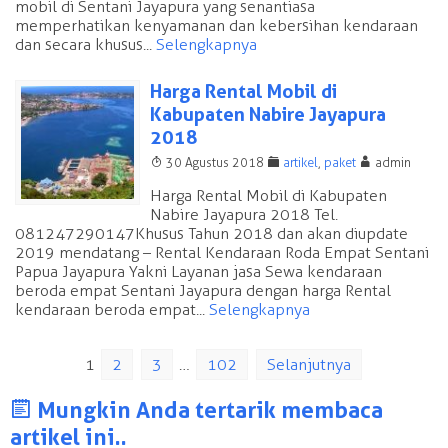
mobil di Sentani Jayapura yang senantiasa
memperhatikan kenyamanan dan kebersihan kendaraan
dan secara khusus...
Selengkapnya
Harga Rental Mobil di
Kabupaten Nabire Jayapura
2018
T
F
A
30 Agustus 2018
artikel
,
paket
admin
Harga Rental Mobil di Kabupaten
Nabire Jayapura 2018 Tel.
081247290147 Khusus Tahun 2018 dan akan diupdate
2019 mendatang – Rental Kendaraan Roda Empat Sentani
Papua Jayapura Yakni Layanan jasa Sewa kendaraan
beroda empat Sentani Jayapura dengan harga Rental
kendaraan beroda empat...
Selengkapnya
1
2
3
…
102
Selanjutnya
J
Mungkin Anda tertarik membaca
artikel ini..