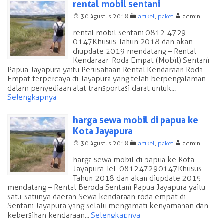
rental mobil sentani
T
F
A
30 Agustus 2018
artikel
,
paket
admin
rental mobil sentani 0812 4729
0147 Khusus Tahun 2018 dan akan
diupdate 2019 mendatang – Rental
Kendaraan Roda Empat (Mobil) Sentani
Papua Jayapura yaitu Perusahaan Rental Kendaraan Roda
Empat terpercaya di Jayapura yang telah berpengalaman
dalam penyediaan alat transportasi darat untuk...
Selengkapnya
harga sewa mobil di papua ke
Kota Jayapura
T
F
A
30 Agustus 2018
artikel
,
paket
admin
harga sewa mobil di papua ke Kota
Jayapura Tel. 081247290147 Khusus
Tahun 2018 dan akan diupdate 2019
mendatang – Rental Beroda Sentani Papua Jayapura yaitu
satu-satunya daerah Sewa kendaraan roda empat di
Sentani Jayapura yang selalu mengamati kenyamanan dan
kebersihan kendaraan...
Selengkapnya