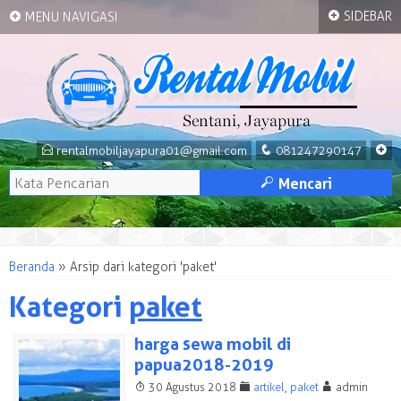
+
+
SIDEBAR
MENU NAVIGASI
E
q
+
rentalmobiljayapura01@gmail.com
081247290147
M
Mencari
Beranda
»
Arsip dari kategori 'paket'
Kategori
paket
harga sewa mobil di
papua2018-2019
T
F
A
30 Agustus 2018
artikel
,
paket
admin