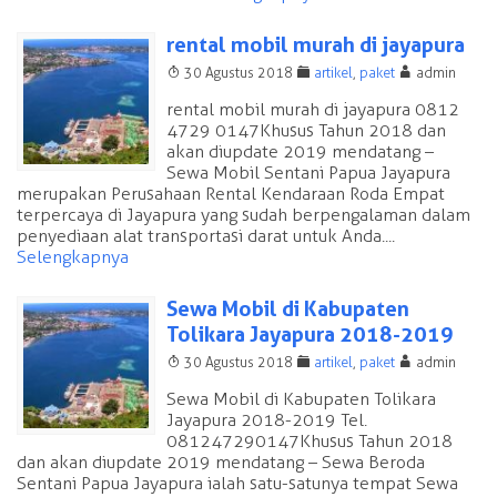
rental mobil murah di jayapura
T
F
A
30 Agustus 2018
artikel
,
paket
admin
rental mobil murah di jayapura 0812
4729 0147 Khusus Tahun 2018 dan
akan diupdate 2019 mendatang –
Sewa Mobil Sentani Papua Jayapura
merupakan Perusahaan Rental Kendaraan Roda Empat
terpercaya di Jayapura yang sudah berpengalaman dalam
penyediaan alat transportasi darat untuk Anda....
Selengkapnya
Sewa Mobil di Kabupaten
Tolikara Jayapura 2018-2019
T
F
A
30 Agustus 2018
artikel
,
paket
admin
Sewa Mobil di Kabupaten Tolikara
Jayapura 2018-2019 Tel.
081247290147 Khusus Tahun 2018
dan akan diupdate 2019 mendatang – Sewa Beroda
Sentani Papua Jayapura ialah satu-satunya tempat Sewa