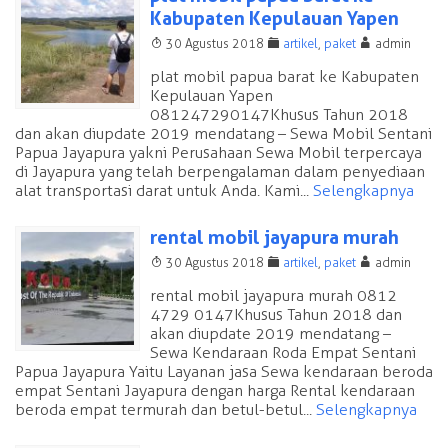
Kabupaten Kepulauan Yapen
T
F
A
30 Agustus 2018
artikel
,
paket
admin
plat mobil papua barat ke Kabupaten
Kepulauan Yapen
081247290147 Khusus Tahun 2018
dan akan diupdate 2019 mendatang – Sewa Mobil Sentani
Papua Jayapura yakni Perusahaan Sewa Mobil terpercaya
di Jayapura yang telah berpengalaman dalam penyediaan
alat transportasi darat untuk Anda. Kami...
Selengkapnya
rental mobil jayapura murah
T
F
A
30 Agustus 2018
artikel
,
paket
admin
rental mobil jayapura murah 0812
4729 0147 Khusus Tahun 2018 dan
akan diupdate 2019 mendatang –
Sewa Kendaraan Roda Empat Sentani
Papua Jayapura Yaitu Layanan jasa Sewa kendaraan beroda
empat Sentani Jayapura dengan harga Rental kendaraan
beroda empat termurah dan betul-betul...
Selengkapnya