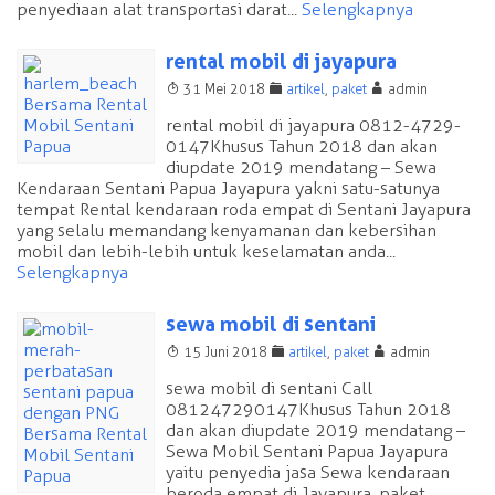
penyediaan alat transportasi darat...
Selengkapnya
rental mobil di jayapura
T
F
A
31 Mei 2018
artikel
,
paket
admin
rental mobil di jayapura 0812-4729-
0147 Khusus Tahun 2018 dan akan
diupdate 2019 mendatang – Sewa
Kendaraan Sentani Papua Jayapura yakni satu-satunya
tempat Rental kendaraan roda empat di Sentani Jayapura
yang selalu memandang kenyamanan dan kebersihan
mobil dan lebih-lebih untuk keselamatan anda...
Selengkapnya
sewa mobil di sentani
T
F
A
15 Juni 2018
artikel
,
paket
admin
sewa mobil di sentani Call
081247290147 Khusus Tahun 2018
dan akan diupdate 2019 mendatang –
Sewa Mobil Sentani Papua Jayapura
yaitu penyedia jasa Sewa kendaraan
beroda empat di Jayapura, paket