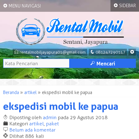
+
+
SIDEBAR
MENU NAVIGASI
E
q
+
rentalmobiljayapura01@gmail.com
081247290147
M
Mencari
Beranda
»
artikel
»
ekspedisi mobil ke papua
ekspedisi mobil ke papua
T
Diposting oleh
admin
pada 29 Agustus 2018
F
Kategori
artikel
,
paket
b
Belum ada komentar
@
Dilihat 886 kali