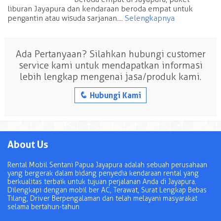
liburan Jayapura dan kendaraan beroda empat untuk
pengantin atau wisuda sarjanan....
Selengkapnya
Ada Pertanyaan? Silahkan hubungi customer
service kami untuk mendapatkan informasi
lebih lengkap mengenai jasa/produk kami.
q
Hubungi Kami
About Us
Rental Mobil Sentani Papua Jayapura adalah sebuah perusahaan
yang bergerak dalam bidang penyedia kendaraan rental yang
berkualitas terbaik untuk tujuan perjalanan Anda di Jayapura.
Dilengkapi dengan mobil ber AC, Terawat, Surat Lengkap Bebas
Tilang, Driver Berpengalaman dan telah melayani masyarakat
selama bertahun-tahun