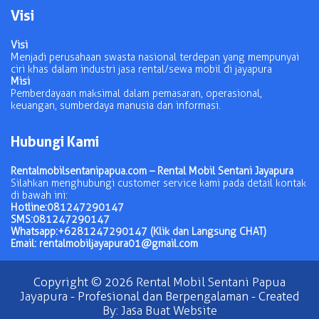
Visi
Visi
Menjadi perusahaan swasta nasional terdepan yang mempunyai
ciri khas dalam industri jasa rental/sewa mobil di jayapura
Misi
Pemberdayaan maksimal dalam pemasaran, operasional,
keuangan, sumberdaya manusia dan informasi.
Hubungi Kami
Rentalmobilsentanipapua.com – Rental Mobil Sentani Jayapura
Silahkan menghubungi customer service kami pada detail kontak
di bawah ini:
Hotline:
081247290147
SMS:
081247290147
Whatsapp:
+6281247290147 (Klik dan Langsung CHAT)
Email: rentalmobiljayapura01@gmail.com
Copyright © 2026
Rental Mobil Sentani Papua
Jayapura
- Profesional dan Berpengalaman - Created
By:
Jasa Buat Website