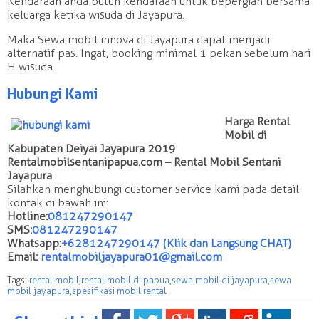
Kendaraan anda butuh kendaraan untuk bepergian bersama
keluarga ketika wisuda di Jayapura.
Maka Sewa mobil innova di Jayapura dapat menjadi
alternatif pas. Ingat, booking minimal 1 pekan sebelum hari
H wisuda.
Hubungi Kami
Harga Rental
Mobil di
Kabupaten Deiyai Jayapura 2019
Rentalmobilsentanipapua.com – Rental Mobil Sentani
Jayapura
Silahkan menghubungi customer service kami pada detail
kontak di bawah ini:
Hotline:
081247290147
SMS:
081247290147
Whatsapp:
+6281247290147 (Klik dan Langsung CHAT)
Email:
rentalmobiljayapura01@gmail.com
Tags:
rental mobil
,
rental mobil di papua
,
sewa mobil di jayapura
,
sewa
mobil jayapura
,
spesifikasi mobil rental