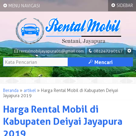
+
+
SIDEBAR
MENU NAVIGASI
E
q
+
rentalmobiljayapura01@gmail.com
081247290147
M
Mencari
Beranda
»
artikel
»
Harga Rental Mobil di Kabupaten Deiyai
Jayapura 2019
Harga Rental Mobil di
Kabupaten Deiyai Jayapura
2019