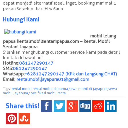
dapat menjadi alternatif ideal. Ingat, booking minimal 1
pekan sebelum hari H wisuda.
Hubungi Kami
mobil lelang
papua Rentalmobilsentanipapua.com – Rental Mobil
Sentani Jayapura
Silahkan menghubungi customer service kami pada detail
kontak di bawah ini:
Hotline:
081247290147
SMS:
081247290147
Whatsapp:
+6281247290147 (Klik dan Langsung CHAT)
Email:
rentalmobiljayapura01@gmail.com
Tags:
rental mobil
,
rental mobil di papua
,
sewa mobil di jayapura
,
sewa
mobil jayapura
,
spesifikasi mobil rental
Share this!