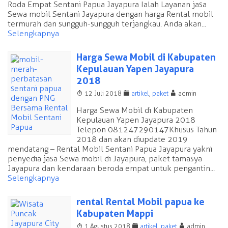
Roda Empat Sentani Papua Jayapura Ialah Layanan jasa
Sewa mobil Sentani Jayapura dengan harga Rental mobil
termurah dan sungguh-sungguh terjangkau. Anda akan...
Selengkapnya
Harga Sewa Mobil di Kabupaten
Kepulauan Yapen Jayapura
2018
T
F
A
12 Juli 2018
artikel
,
paket
admin
Harga Sewa Mobil di Kabupaten
Kepulauan Yapen Jayapura 2018
Telepon 081247290147 Khusus Tahun
2018 dan akan diupdate 2019
mendatang – Rental Mobil Sentani Papua Jayapura yakni
penyedia jasa Sewa mobil di Jayapura, paket tamasya
Jayapura dan kendaraan beroda empat untuk pengantin...
Selengkapnya
rental Rental Mobil papua ke
Kabupaten Mappi
T
F
A
1 Agustus 2018
artikel
,
paket
admin