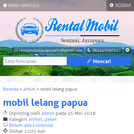
+
+
SIDEBAR
MENU NAVIGASI
E
q
+
rentalmobiljayapura01@gmail.com
081247290147
M
Mencari
Beranda
»
artikel
»
mobil lelang papua
mobil lelang papua
T
Diposting oleh
admin
pada 25 Mei 2018
F
Kategori
artikel
,
paket
b
Belum ada komentar
@
Dilihat 1105 kali