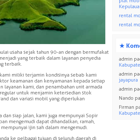
Harga Re
Paniai J
plat mob
Kepulaua
rental mo
rental mo
lai usaha sejak tahun 90-an dengan bermufakat
menjadi yang terbaik dalam layanan penyedia
s
Kome
g terbaik.
kami miliki terjamin kondisinya sebab kami
admin
pa
ktor keamanan dan kenyamanan kepada setiap
Kabupate
n layanan kami, dan penambahan unit armada
admin
pa
 regular untuk menjamin ketersedian stok
jayapura
rand dan variasi mobil yang diperlukan
admin
pa
 dan siap jalan, kami juga mempunyai Sopir
Nando
p
pan mengemudi dapat dihandalkan, ramah,
Firman
p
 mempunyai ijin sah dalam mengemudi.
Kabupate
nda ke pelbagai tujuan di seluruh daerah di