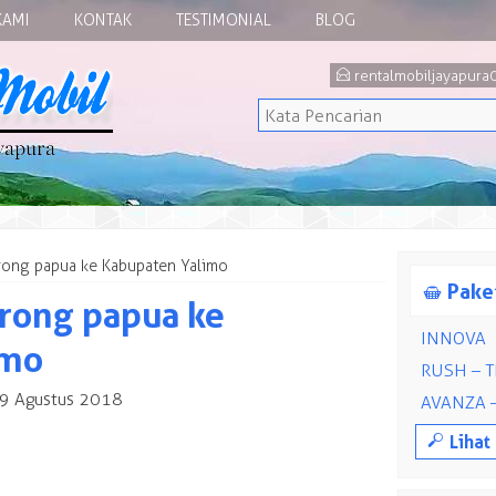
KAMI
KONTAK
TESTIMONIAL
BLOG
E
rentalmobiljayapur
orong papua ke Kabupaten Yalimo
S
Paket
orong papua ke
INNOVA
imo
RUSH – T
9 Agustus 2018
AVANZA 
M
Lihat