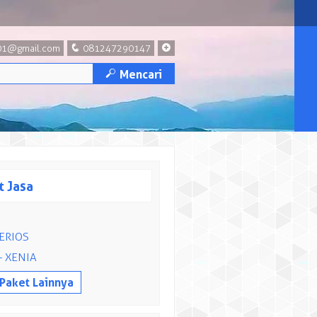
q
+
a01@gmail.com
081247290147
M
Mencari
 Jasa
ERIOS
– XENIA
 Paket Lainnya