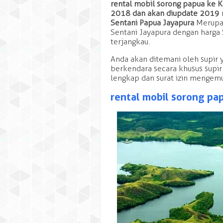
rental mobil sorong papua ke
2018 dan akan diupdate 2019
Sentani Papua Jayapura
Merupak
Sentani Jayapura dengan harga
admin
terjangkau.
Anda akan ditemani oleh supir
ada bos
berkendara secara khusus supir
lengkap dan surat izin mengem
rental mobil sorong pa