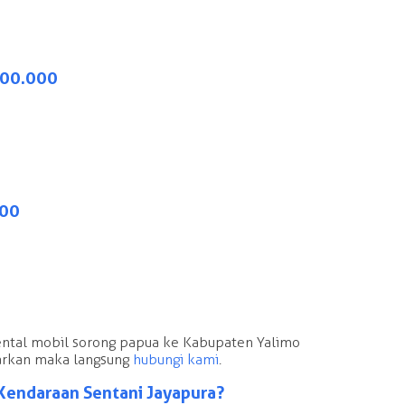
 800.000
000
rental mobil sorong papua ke Kabupaten Yalimo
arkan maka langsung
hubungi kami
.
Kendaraan Sentani Jayapura?