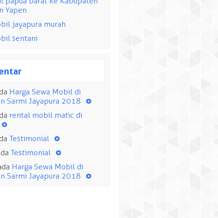
ntal Mobil di Kabupaten
ayapura 2018
il papua barat ke Kabupaten
n Yapen
bil jayapura murah
bil sentani
ntar
da
Harga Sewa Mobil di
n Sarmi Jayapura 2018
da
rental mobil matic di
da
Testimonial
ada
Testimonial
ada
Harga Sewa Mobil di
n Sarmi Jayapura 2018