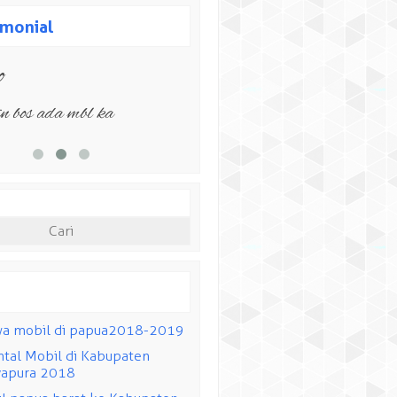
imonial
do
ah testimoni dari website
ijin bos ada mbl ka
da dapat menulis review
ja kami di halam ini.
wa mobil di papua2018-2019