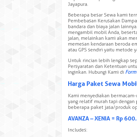
Jayapura.
Beberapa besar Sewa kami term
Pembebasan Kerusakan Dampak 
bandara dan biaya jalan lainny
mengambil mobil Anda, beserta s
jalan, melainkan kami akan me
memesan kendaraan beroda em
atau GPS sendiri yaitu metode 
Untuk rincian lebih lengkap sep
Persyaratan dan Ketentuan unt
inginkan. Hubungi Kami di
Form
Harga Paket Sewa Mobil
Kami menyediakan bermacam-m
yang relatif murah tapi dengan 
beberapa paket jasa/produk op
AVANZA – XENIA = Rp 600
Includes: