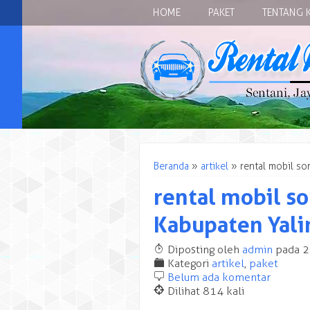
HOME
PAKET
TENTANG 
Beranda
»
artikel
»
rental mobil s
rental mobil s
Kabupaten Yal
T
Diposting oleh
admin
pada 2
F
Kategori
artikel
,
paket
b
Belum ada komentar
@
Dilihat 814 kali