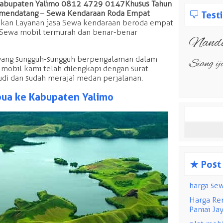
 Kabupaten Yalimo 0812 4729 0147 Khusus Tahun
 mendatang
–
Sewa Kendaraan Roda Empat
b
Test
an Layanan jasa Sewa kendaraan beroda empat
 Sewa mobil termurah dan benar-benar
admin
Nan
Ini adal
 yang sungguh-sungguh berpengalaman dalam
Siang 
 mobil kami telah dilengkapi dengan surat
kami. An
udi dan sudah merajai medan perjalanan.
hasil ker
pua ke Kabupaten Yalimo
Cari
untuk:
s
Post
harga se