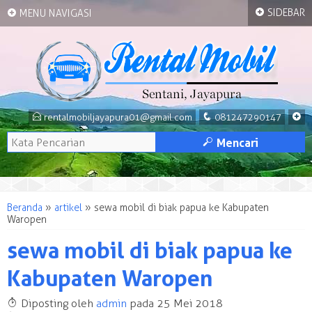
+
+
SIDEBAR
MENU NAVIGASI
E
q
+
rentalmobiljayapura01@gmail.com
081247290147
M
Mencari
Beranda
»
artikel
»
sewa mobil di biak papua ke Kabupaten
Waropen
sewa mobil di biak papua ke
Kabupaten Waropen
T
Diposting oleh
admin
pada 25 Mei 2018