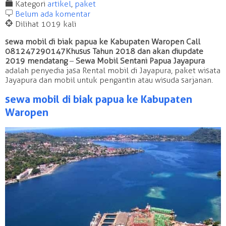
F
Kategori
artikel
,
paket
b
Belum ada komentar
@
Dilihat 1019 kali
sewa mobil di biak papua ke Kabupaten Waropen Call
081247290147 Khusus Tahun 2018 dan akan diupdate
2019 mendatang
–
Sewa Mobil Sentani Papua Jayapura
adalah penyedia jasa Rental mobil di Jayapura, paket wisata
Jayapura dan mobil untuk pengantin atau wisuda sarjanan.
sewa mobil di biak papua ke Kabupaten
Waropen