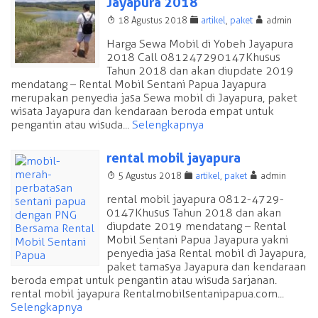
Jayapura 2018
T
F
A
18 Agustus 2018
artikel
,
paket
admin
Harga Sewa Mobil di Yobeh Jayapura
2018 Call 081247290147 Khusus
Tahun 2018 dan akan diupdate 2019
mendatang – Rental Mobil Sentani Papua Jayapura
merupakan penyedia jasa Sewa mobil di Jayapura, paket
wisata Jayapura dan kendaraan beroda empat untuk
pengantin atau wisuda...
Selengkapnya
rental mobil jayapura
T
F
A
5 Agustus 2018
artikel
,
paket
admin
rental mobil jayapura 0812-4729-
0147 Khusus Tahun 2018 dan akan
diupdate 2019 mendatang – Rental
Mobil Sentani Papua Jayapura yakni
penyedia jasa Rental mobil di Jayapura,
paket tamasya Jayapura dan kendaraan
beroda empat untuk pengantin atau wisuda sarjanan.
rental mobil jayapura Rentalmobilsentanipapua.com...
Selengkapnya